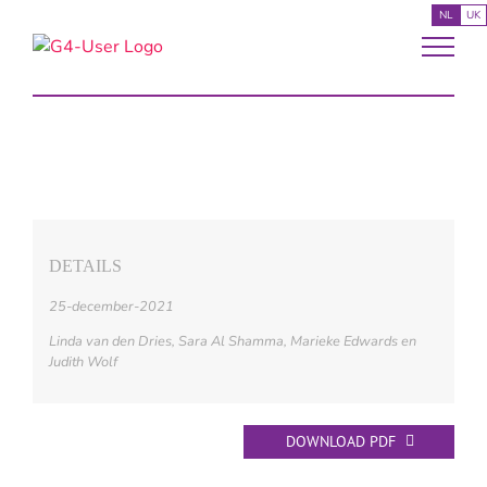
Ga
NL
UK
naar
inhoud
Bekijk
grotere
afbeelding
DETAILS
25-december-2021
Linda van den Dries, Sara Al Shamma, Marieke Edwards en
Judith Wolf
DOWNLOAD PDF